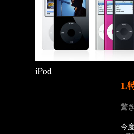
1.
驚き
今度