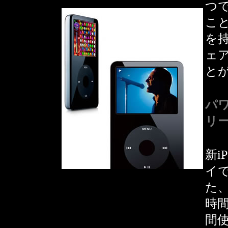
つで
こと
を持
ェ
と
パ
リ
新i
イ
た、
時
間