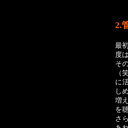
2
最初
度
そ
（
に
しめ
増
を
さら
あれ