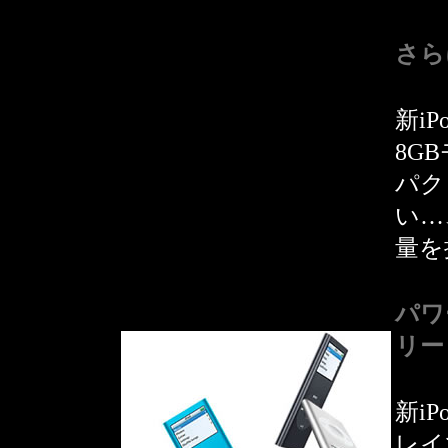
さら
新iP
8G
パク
い…
量を
パワ
リー
新i
レイ