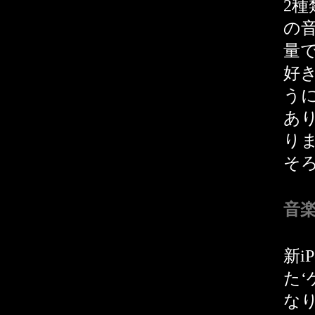
2種
の
量
好き
う
あ
り
そ
音
新i
た
な