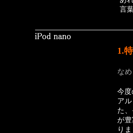
言
1.
なめ
今度の
アル
た、
が豊
りま