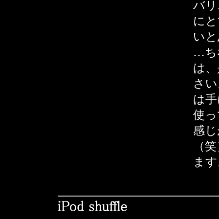
バリ
にと
いと
…ち
は、
さい
は手
使っ
感じ
（笑
ます