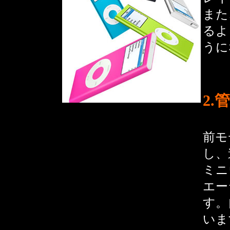
また
るよ
うに
2.
前モ
し、
ミニ
エー
す。
いま