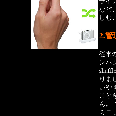
ザイ
など
しむ
2.
従来の
ンパク
shu
りま
いや
こと
ん。 
ミニ