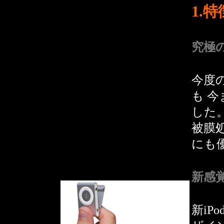
1.特
究極
今度の
も 今
した。
被膜
にも
新感
新iP